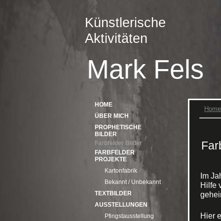
Künstlerische
Aktivitäten
Mark Fels
HOME
Home
ÜBER MICH
PROPHETISCHE
BILDER
Far
Farbfelder Bilder
FARBFELDER
PROJEKTE
Kartonfabrik
Im Ja
Bekannt / Unbekannt
Hilfe
TEXTBILDER
gehei
AUSSTELLUNGEN
Hier 
Pfingstausstellung