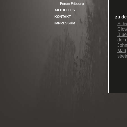
Forum Fribourg
AKTUELLES
zu de
KONTAKT
Sch
IMPRESSUM
Clo
Blue
der 
Joh
Mad
stre