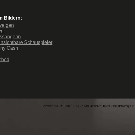
n Bildern:
weigen
wn
ssängerin
unsichtbare Schauspieler
nny Cash
tched
created with CMBasic 1.6.8 | 273610 Besucher |
Intern
| Templatedesign ©